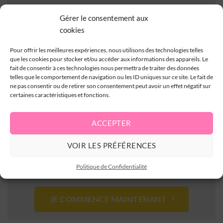
Quels outils peuvent t’aider au quotidien pour te
Gérer le consentement aux
préserver ?
cookies
Un accompagnement à ton rythme et en toute sécurité
Pour offrir les meilleures expériences, nous utilisons des technologies telles
:
que les cookies pour stocker et/ou accéder aux informations des appareils. Le
fait de consentir à ces technologies nous permettra de traiter des données
telles que le comportement de navigation ou les ID uniques sur ce site. Le fait de
des vidéos simples et accessibles à vie
ne pas consentir ou de retirer son consentement peut avoir un effet négatif sur
depuis chez toi (ou un endroit que tu choisis et où tu te
certaines caractéristiques et fonctions.
sens bien)
ACCEPTER
tu gardes la main sur le tempo qui te convient pour
avancer.
VOIR LES PRÉFÉRENCES
LE TOUT POUR 149€
Politique de Confidentialité
JE COMMENCE MAINTENANT