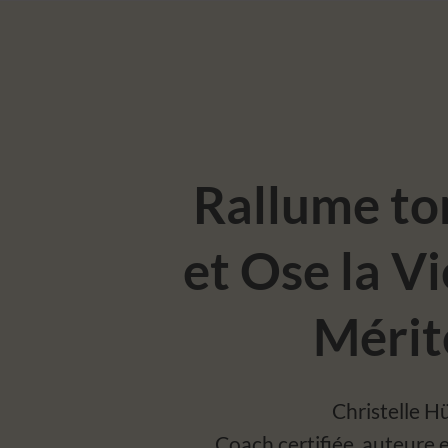
Rallume to
et Ose la Vi
Mérit
Christelle H
Coach certifiée, auteure 