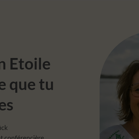
n Etoile
e que tu
es
ück
et conférencière