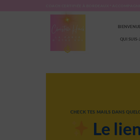
Passer
COACH CERTIFIÉE À BORDEAUX ° ACCOMPAGN
au
contenu
BIENVENU
QUI SUIS-
CHECK TES MAILS DANS QUEL
Le lie