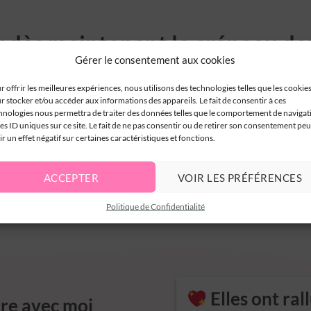
 dès maintenant le créneau da
Gérer le consentement aux cookies
pouvoir venir.
r offrir les meilleures expériences, nous utilisons des technologies telles que les cookie
r stocker et/ou accéder aux informations des appareils. Le fait de consentir à ces
s vite et d’ici là, prends soin de toi et de ton éner
hnologies nous permettra de traiter des données telles que le comportement de navigat
les ID uniques sur ce site. Le fait de ne pas consentir ou de retirer son consentement peu
ir un effet négatif sur certaines caractéristiques et fonctions.
ACCEPTER
VOIR LES PRÉFÉRENCES
Politique de Confidentialité
Elles ont ral
re avec moi