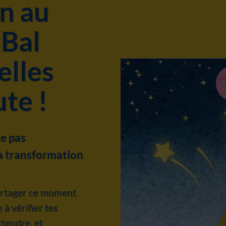
n au
 Bal
elles
ute !
ce pas
a transformation
partager ce moment
 à vérifier tes
ttendre, et