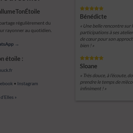
llumeTonÉtoile
Bénédicte
partage régulièrement du
« Une belle rencontre sur l
our rayonner au quotidien.
participations à ses atelie
de cœur pour son approche 
hatsApp →
bien ! »
 étoile :
Sloane
uck.fr
« Très douce, à l’écoute, 
prendre le temps de m’écou
cebook
•
Instagram
infiniment ! »
d’Elles »