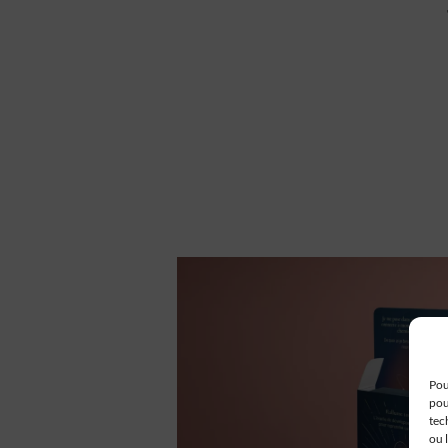
Pou
pou
tec
ou 