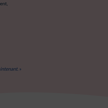
ent,
aintenant
. »