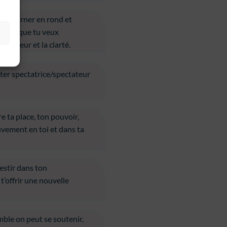
de tourner en rond et
er ce que tu veux
 douceur et la clarté.
ster spectatrice/spectateur
e ta place, ton pouvoir,
vement en toi et dans ta
vestir dans ton
t’offrir une nouvelle
mble on peut se soutenir,