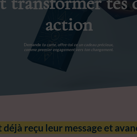
et transformer tes 
action
Demande
ta carte, offre-toi ce un cadeau précieux,
comme premier engagement vers ton changement
.
 déjà reçu leur message et avanc