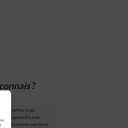
à
connais
?
oup (parfois trop)
s
 veux apprendre à les
ion
s utiliser comme une force.
t