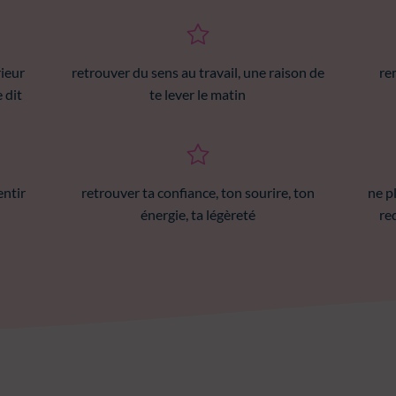
rieur
retrouver du sens au travail, une raison de
re
 dit
te lever le matin
entir
retrouver ta confiance, ton sourire, ton
ne p
énergie, ta légèreté
re
i