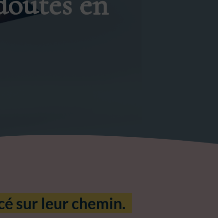
doutes en
é sur leur chemin.