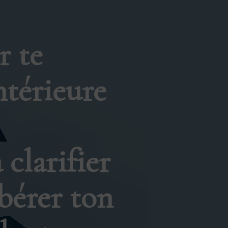
r te
ntérieure
clarifier
ibérer ton