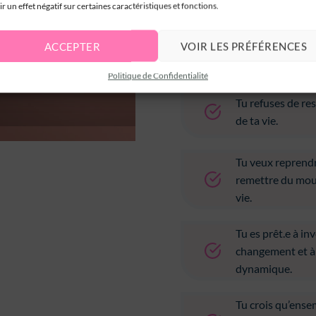
ir un effet négatif sur certaines caractéristiques et fonctions.
Tu veux arrêter 
commencer à cré
ACCEPTER
VOIR LES PRÉFÉRENCES
vraiment, dans la
Politique de Confidentialité
Tu refuses de re
de ta vie.
Tu veux reprendr
remettre du mou
vie.
Tu es prêt.e à in
changement et à 
dynamique.
Tu crois qu’ense