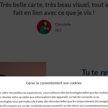
Très belle carte, très beau visuel, tout 
fait en lien avec ce que je vis !
Christelle
AES
Tu te
re
Gérer le consentement aux cookies
Tu ressens beauc
r offrir les meilleures expériences, nous utilisons des technologies telles que les cookie
r stocker et/ou accéder aux informations des appareils. Le fait de consentir à ces
d’émotions et tu
hnologies nous permettra de traiter des données telles que le comportement de navigat
canaliser et à le
les ID uniques sur ce site. Le fait de ne pas consentir ou de retirer son consentement peu