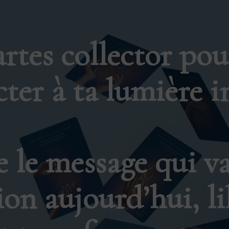
artes collector
pou
ter à ta lumière i
 le message qui va 
ion aujourd’hui, l